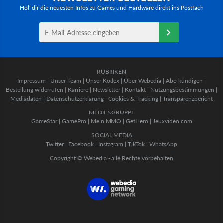
Hol' dir die neuesten Infos zu Games und Hardware direkt ins Postfach
RUBRIKEN
Impressum
|
Unser Team
|
Unser Kodex
|
Über Webedia
|
Abo kündigen
|
Bestellung widerrufen
|
Karriere
|
Newsletter
|
Kontakt
|
Nutzungsbestimmungen
|
Mediadaten
|
Datenschutzerklärung
|
Cookies & Tracking
|
Transparenzbericht
MEDIENGRUPPE
GameStar
|
GamePro
|
Mein MMO
|
GetHero
|
Jeuxvideo.com
SOCIAL MEDIA
Twitter
|
Facebook
|
Instagram
|
TikTok
|
WhatsApp
Copyright © Webedia - alle Rechte vorbehalten