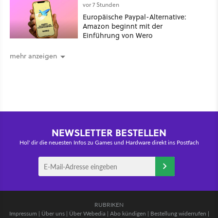
vor 7 Stunden
Europäische Paypal-Alternative:
Amazon beginnt mit der
Einführung von Wero
mehr anzeigen
NEWSLETTER BESTELLEN
Hol' dir die neuesten Infos zu Games und Hardware direkt ins Postfach
RUBRIKEN
Impressum
|
Über uns
|
Über Webedia
|
Abo kündigen
|
Bestellung widerrufen
|