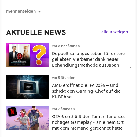
mehr anzeigen
AKTUELLE NEWS
alle anzeigen
vor einer Stunde
Doppelt so langes Leben für unsere
geliebten Vierbeiner dank neuer
Behandlungsmethode aus Japan:
Der Blick auf über 1.200
Kommentare zeigt, dass es nicht so
vor 5 Stunden
einfach ist
AMD eröffnet die IFA 2026 – und
schickt den Gaming-Chef auf die
KI-Bühne
vor 7 Stunden
GTA 6 enthüllt den Termin für erstes
richtiges Gameplay - an einem Ort
mit dem niemand gerechnet hatte