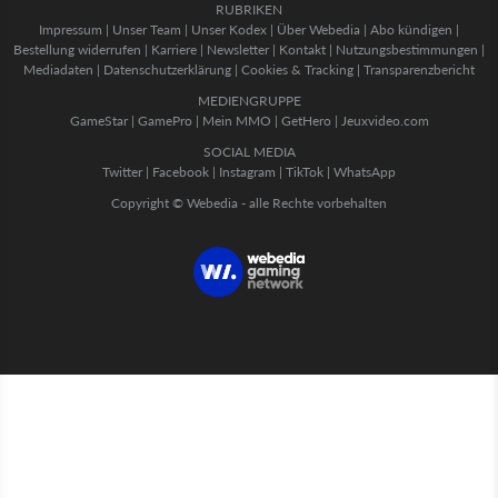
RUBRIKEN
Impressum
|
Unser Team
|
Unser Kodex
|
Über Webedia
|
Abo kündigen
|
Bestellung widerrufen
|
Karriere
|
Newsletter
|
Kontakt
|
Nutzungsbestimmungen
|
Mediadaten
|
Datenschutzerklärung
|
Cookies & Tracking
|
Transparenzbericht
MEDIENGRUPPE
GameStar
|
GamePro
|
Mein MMO
|
GetHero
|
Jeuxvideo.com
SOCIAL MEDIA
Twitter
|
Facebook
|
Instagram
|
TikTok
|
WhatsApp
Copyright © Webedia - alle Rechte vorbehalten