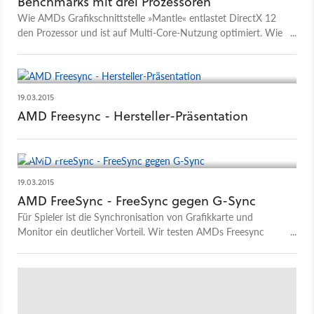
Benchmarks mit drei Prozessoren
Wie AMDs Grafikschnittstelle »Mantle« entlastet DirectX 12
den Prozessor und ist auf Multi-Core-Nutzung optimiert. Wie
gut das funktioniert und wie groß der Vorsprung zum noch
aktuellen DirectX 11 ausfällt, zeigt ein neuer Benchmark.
19.03.2015
AMD Freesync - Hersteller-Präsentation
36
3
19.03.2015
AMD FreeSync - FreeSync gegen G-Sync
Für Spieler ist die Synchronisation von Grafikkarte und
Monitor ein deutlicher Vorteil. Wir testen AMDs Freesync
gegen Nvidias G-Sync, erklären die Technik dahinter und
welche Vorteile Sie davon haben.