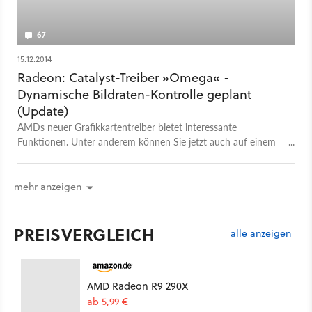
67
15.12.2014
Radeon: Catalyst-Treiber »Omega« -
Dynamische Bildraten-Kontrolle geplant
(Update)
AMDs neuer Grafikkartentreiber bietet interessante
Funktionen. Unter anderem können Sie jetzt auch auf einem
Full-HD-Monitor in 4K-Auflösung spielen — die entsprechende
Grafikkarte vorausgesetzt.
mehr anzeigen
PREISVERGLEICH
alle anzeigen
AMD Radeon R9 290X
ab 5,99 €