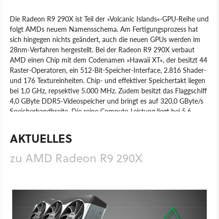
Die Radeon R9 290X ist Teil der »Volcanic Islands«-GPU-Reihe und
folgt AMDs neuem Namensschema. Am Fertigungsprozess hat
sich hingegen nichts geändert, auch die neuen GPUs werden im
28nm-Verfahren hergestellt. Bei der Radeon R9 290X verbaut
AMD einen Chip mit dem Codenamen »Hawaii XT«, der besitzt 44
Raster-Operatoren, ein 512-Bit-Speicher-Interface, 2.816 Shader-
und 176 Textureinheiten. Chip- und effektiver Speichertakt liegen
bei 1,0 GHz, repsektive 5.000 MHz. Zudem besitzt das Flaggschiff
4,0 GByte DDR5-Videospeicher und bringt es auf 320,0 GByte/s
Speicherbandbreite. Die reine Compute-Leistung liegt bei 5,6
Teraflops, zudem werden sowohl DirectX 11.2, AMDs Mantle-API
als auch die TrueAudio-Technik unterstützt. Strom holt sich die
AKTUELLES
Radeon R9 290X über einen 6- und einen 8-Pol-Stecker.
zu AMD Radeon R9 290X
Produkt
Grafikkarten
Hardware
AMD