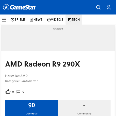
SPIELE
NEWS
VIDEOS
TECH
AMD Radeon R9 290X
Hersteller: AMD
Kategorie: Grafikkarten
0
0
90
-
GameStar
Community