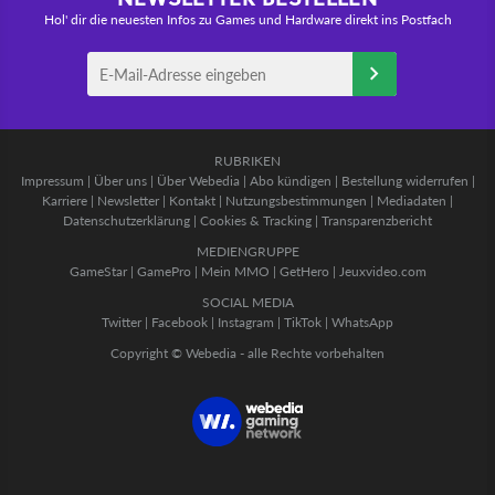
Hol' dir die neuesten Infos zu Games und Hardware direkt ins Postfach
RUBRIKEN
Impressum
|
Über uns
|
Über Webedia
|
Abo kündigen
|
Bestellung widerrufen
|
Karriere
|
Newsletter
|
Kontakt
|
Nutzungsbestimmungen
|
Mediadaten
|
Datenschutzerklärung
|
Cookies & Tracking
|
Transparenzbericht
MEDIENGRUPPE
GameStar
|
GamePro
|
Mein MMO
|
GetHero
|
Jeuxvideo.com
SOCIAL MEDIA
Twitter
|
Facebook
|
Instagram
|
TikTok
|
WhatsApp
Copyright © Webedia - alle Rechte vorbehalten