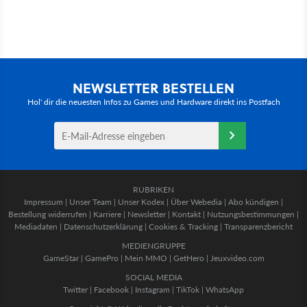
NEWSLETTER BESTELLEN
Hol' dir die neuesten Infos zu Games und Hardware direkt ins Postfach
RUBRIKEN
Impressum
|
Unser Team
|
Unser Kodex
|
Über Webedia
|
Abo kündigen
|
Bestellung widerrufen
|
Karriere
|
Newsletter
|
Kontakt
|
Nutzungsbestimmungen
|
Mediadaten
|
Datenschutzerklärung
|
Cookies & Tracking
|
Transparenzbericht
MEDIENGRUPPE
GameStar
|
GamePro
|
Mein MMO
|
GetHero
|
Jeuxvideo.com
SOCIAL MEDIA
Twitter
|
Facebook
|
Instagram
|
TikTok
|
WhatsApp