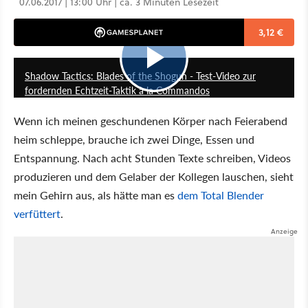
07.06.2017 | 13:00 Uhr | ca. 3 Minuten Lesezeit
3,12 €
8:50
Shadow Tactics: Blades of the Shogun - Test-Video zur
fordernden Echtzeit-Taktik à la Commandos
Wenn ich meinen geschundenen Körper nach Feierabend
heim schleppe, brauche ich zwei Dinge, Essen und
Entspannung. Nach acht Stunden Texte schreiben, Videos
produzieren und dem Gelaber der Kollegen lauschen, sieht
mein Gehirn aus, als hätte man es
dem Total Blender
verfüttert
.