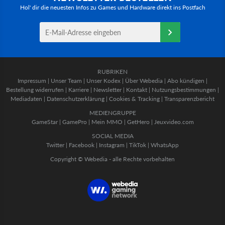
Hol' dir die neuesten Infos zu Games und Hardware direkt ins Postfach
RUBRIKEN
Impressum
|
Unser Team
|
Unser Kodex
|
Über Webedia
|
Abo kündigen
|
Bestellung widerrufen
|
Karriere
|
Newsletter
|
Kontakt
|
Nutzungsbestimmungen
|
Mediadaten
|
Datenschutzerklärung
|
Cookies & Tracking
|
Transparenzbericht
MEDIENGRUPPE
GameStar
|
GamePro
|
Mein MMO
|
GetHero
|
Jeuxvideo.com
SOCIAL MEDIA
Twitter
|
Facebook
|
Instagram
|
TikTok
|
WhatsApp
Copyright © Webedia - alle Rechte vorbehalten