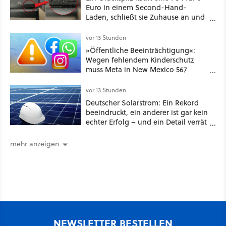
Euro in einem Second-Hand-
Laden, schließt sie Zuhause an und
schon hat er seine erste
funktionierende PlayStation [Best of
vor 13 Stunden
GameStar]
»Öffentliche Beeinträchtigung«:
Wegen fehlendem Kinderschutz
muss Meta in New Mexico 567
Millionen US-Dollar zahlen
vor 13 Stunden
Deutscher Solarstrom: Ein Rekord
beeindruckt, ein anderer ist gar kein
echter Erfolg – und ein Detail verrät
mehr über die Energiewende als
jede Zahl
mehr anzeigen
NEWSLETTER BESTELLEN