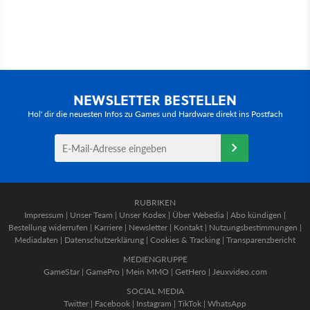
NEWSLETTER BESTELLEN
Hol' dir die neuesten Infos zu Games und Hardware direkt ins Postfach
RUBRIKEN
Impressum
|
Unser Team
|
Unser Kodex
|
Über Webedia
|
Abo kündigen
|
Bestellung widerrufen
|
Karriere
|
Newsletter
|
Kontakt
|
Nutzungsbestimmungen
|
Mediadaten
|
Datenschutzerklärung
|
Cookies & Tracking
|
Transparenzbericht
MEDIENGRUPPE
GameStar
|
GamePro
|
Mein MMO
|
GetHero
|
Jeuxvideo.com
SOCIAL MEDIA
Twitter
|
Facebook
|
Instagram
|
TikTok
|
WhatsApp