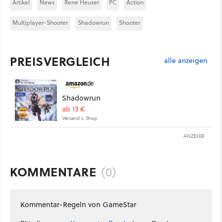
Artikel
News
Rene Heuser
PC
Action
Multiplayer-Shooter
Shadowrun
Shooter
PREISVERGLEICH
alle anzeigen
Shadowrun
ab 13 €
Versand s. Shop
ANZEIGE
KOMMENTARE
(0)
Kommentar-Regeln von GameStar