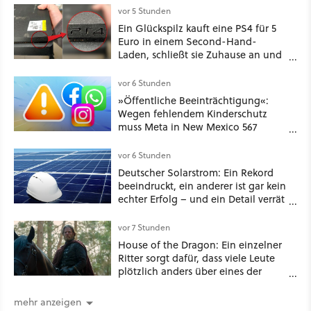
vor 5 Stunden
Ein Glückspilz kauft eine PS4 für 5
Euro in einem Second-Hand-
Laden, schließt sie Zuhause an und
schon hat er seine erste
funktionierende PlayStation [Best of
vor 6 Stunden
GameStar]
»Öffentliche Beeinträchtigung«:
Wegen fehlendem Kinderschutz
muss Meta in New Mexico 567
Millionen US-Dollar zahlen
vor 6 Stunden
Deutscher Solarstrom: Ein Rekord
beeindruckt, ein anderer ist gar kein
echter Erfolg – und ein Detail verrät
mehr über die Energiewende als
jede Zahl
vor 7 Stunden
House of the Dragon: Ein einzelner
Ritter sorgt dafür, dass viele Leute
plötzlich anders über eines der
umstrittensten Häuser von Game of
Thrones denken
mehr anzeigen