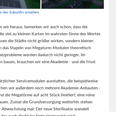
te der Zukunft« ansehen
wir heraus, bemerken wir auch schon, dass die
die viel zu kleinen Karten im wahrsten Sinne des Wortes
sen die Städte nicht größer wirken, sondern kleiner.
ch das Stapeln von Megaturm-Modulen theoretisch
latzprobleme werden dadurch nicht geringer. Im
 bauen, brauchen wir eine Akademie - und die frisst
zlichen Servicemodulen ausstatten, die beispielweise
rauchen wir außerdem noch mehrere Akademie-Anbauten -
d die Megatürme auf acht Stück limitiert; eine reine
auen. Zumal die Grundversorgung weiterhin stehen
ur Abwechslung mal: Der neue Sterilisator wandelt
das auch direkt ins Netz eingespeist wird.