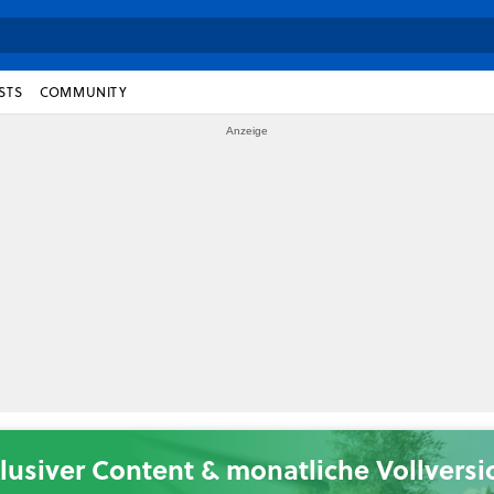
STS
COMMUNITY
lusiver Content & monatliche Vollvers