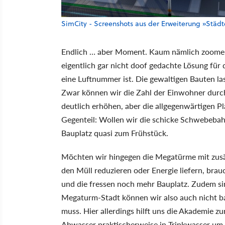
SimCity - Screenshots aus der Erweiterung »Städ
Endlich … aber Moment. Kaum nämlich zoomen 
eigentlich gar nicht doof gedachte Lösung für 
eine Luftnummer ist. Die gewaltigen Bauten las
Zwar können wir die Zahl der Einwohner dur
deutlich erhöhen, aber die allgegenwärtigen P
Gegenteil: Wollen wir die schicke Schwebebahn
Bauplatz quasi zum Frühstück.
Möchten wir hingegen die Megatürme mit zusät
den Müll reduzieren oder Energie liefern, b
und die fressen noch mehr Bauplatz. Zudem sin
Megaturm-Stadt können wir also auch nicht b
muss. Hier allerdings hilft uns die Akademie z
Abwasser praktischerweise in Trinkwasser um, 