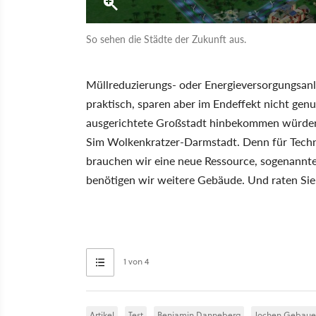
So sehen die Städte der Zukunft aus.
Müllreduzierungs- oder Energieversorgungsanla
praktisch, sparen aber im Endeffekt nicht genug
ausgerichtete Großstadt hinbekommen würden,
Sim Wolkenkratzer-Darmstadt. Denn für Techn
brauchen wir eine neue Ressource, sogenannt
benötigen wir weitere Gebäude. Und raten Sie
1 von 4
Artikel
Test
Benjamin Danneberg
Jochen Gebaue