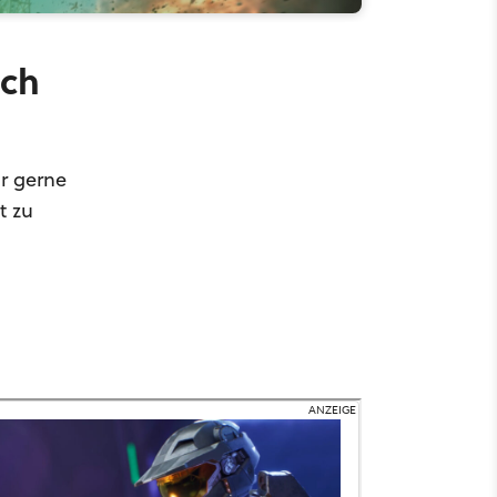
och
r gerne
t zu