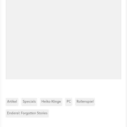
Artikel
Specials
Heiko Klinge
PC
Rollenspiel
Enderal: Forgotten Stories