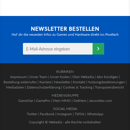
NEWSLETTER BESTELLEN
Hol' dir die neuesten Infos zu Games und Hardware direkt ins Postfach
RUBRIKEN
Impressum
|
Unser Team
|
Unser Kodex
|
Über Webedia
|
Abo kündigen
|
Bestellung widerrufen
|
Karriere
|
Newsletter
|
Kontakt
|
Nutzungsbestimmungen
|
Mediadaten
|
Datenschutzerklärung
|
Cookies & Tracking
|
Transparenzbericht
MEDIENGRUPPE
GameStar
|
GamePro
|
Mein MMO
|
GetHero
|
Jeuxvideo.com
SOCIAL MEDIA
Twitter
|
Facebook
|
Instagram
|
TikTok
|
WhatsApp
Copyright © Webedia - alle Rechte vorbehalten