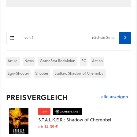
1 von 2
nächste Seite
Artikel
News
GameStar Redaktion
PC
Action
Ego-Shooter
Shooter
Stalker: Shadow of Chernobyl
PREISVERGLEICH
alle anzeigen
TIPP
S.T.A.L.K.E.R.: Shadow of Chernobyl
ab 14,39 €