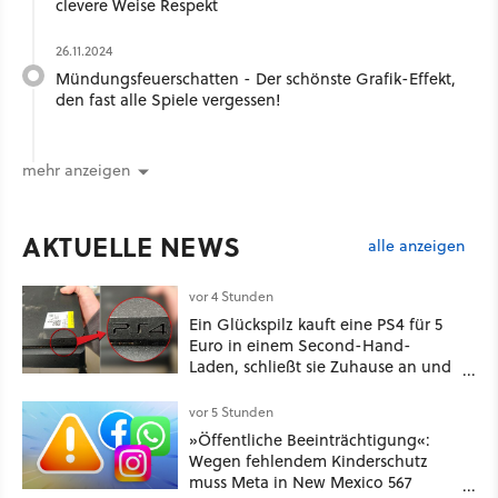
clevere Weise Respekt
26.11.2024
Mündungsfeuerschatten - Der schönste Grafik-Effekt,
den fast alle Spiele vergessen!
mehr anzeigen
AKTUELLE NEWS
alle anzeigen
vor 4 Stunden
Ein Glückspilz kauft eine PS4 für 5
Euro in einem Second-Hand-
Laden, schließt sie Zuhause an und
schon hat er seine erste
funktionierende PlayStation [Best of
vor 5 Stunden
GameStar]
»Öffentliche Beeinträchtigung«:
Wegen fehlendem Kinderschutz
muss Meta in New Mexico 567