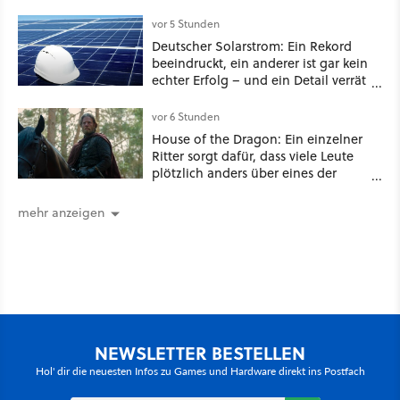
Millionen US-Dollar zahlen
vor 5 Stunden
Deutscher Solarstrom: Ein Rekord
beeindruckt, ein anderer ist gar kein
echter Erfolg – und ein Detail verrät
mehr über die Energiewende als
jede Zahl
vor 6 Stunden
House of the Dragon: Ein einzelner
Ritter sorgt dafür, dass viele Leute
plötzlich anders über eines der
umstrittensten Häuser von Game of
Thrones denken
mehr anzeigen
NEWSLETTER BESTELLEN
Hol' dir die neuesten Infos zu Games und Hardware direkt ins Postfach