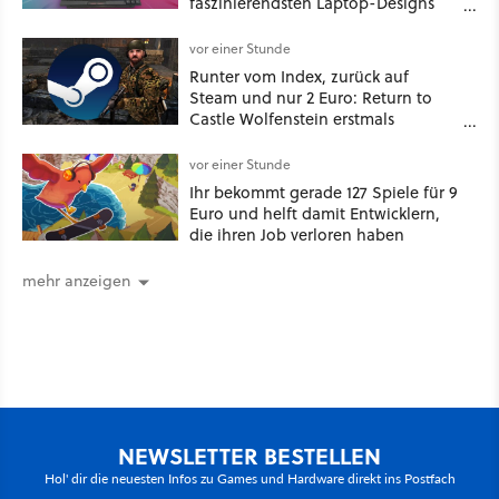
faszinierendsten Laptop-Designs
der 90er geht wieder viral
vor einer Stunde
Runter vom Index, zurück auf
Steam und nur 2 Euro: Return to
Castle Wolfenstein erstmals
ungeschnitten auf dem deutschen
Markt
vor einer Stunde
Ihr bekommt gerade 127 Spiele für 9
Euro und helft damit Entwicklern,
die ihren Job verloren haben
mehr anzeigen
NEWSLETTER BESTELLEN
Hol' dir die neuesten Infos zu Games und Hardware direkt ins Postfach