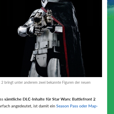
nt 2 bringt unter anderem zwei bekannte Figuren der neuen
ass
sämtliche DLC-Inhalte für Star Wars: Battlefront 2
rfach angedeutet, ist damit ein
Season Pass oder Map-