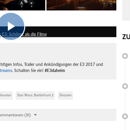
2:00
r E3: Schöner als die Filme
Z
wichtigen Infos, Trailer und Ankündigungen der E3 2017 und
streams
. Schalten Sie ein!
#E3daheim
Shooter
Star Wars: Battlefront 2
Shooter
ommentaren (31)