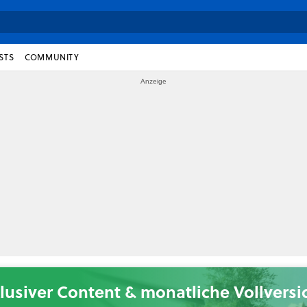
STS
COMMUNITY
lusiver Content & monatliche Vollvers