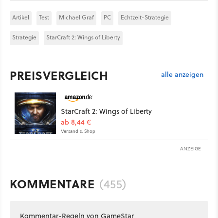
Artikel
Test
Michael Graf
PC
Echtzeit-Strategie
Strategie
StarCraft 2: Wings of Liberty
PREISVERGLEICH
alle anzeigen
StarCraft 2: Wings of Liberty
ab 8,44 €
Versand s. Shop
ANZEIGE
KOMMENTARE
(455)
Kommentar-Regeln von GameStar