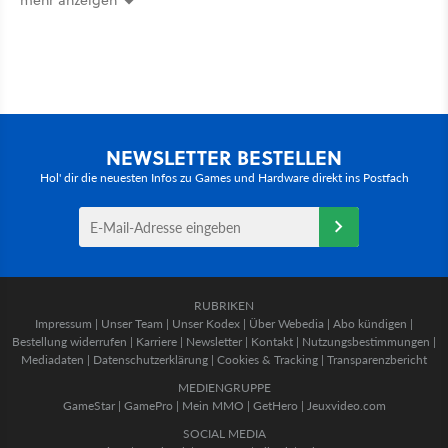
NEWSLETTER BESTELLEN
Hol' dir die neuesten Infos zu Games und Hardware direkt ins Postfach
RUBRIKEN
Impressum
|
Unser Team
|
Unser Kodex
|
Über Webedia
|
Abo kündigen
|
Bestellung widerrufen
|
Karriere
|
Newsletter
|
Kontakt
|
Nutzungsbestimmungen
|
Mediadaten
|
Datenschutzerklärung
|
Cookies & Tracking
|
Transparenzbericht
MEDIENGRUPPE
GameStar
|
GamePro
|
Mein MMO
|
GetHero
|
Jeuxvideo.com
SOCIAL MEDIA