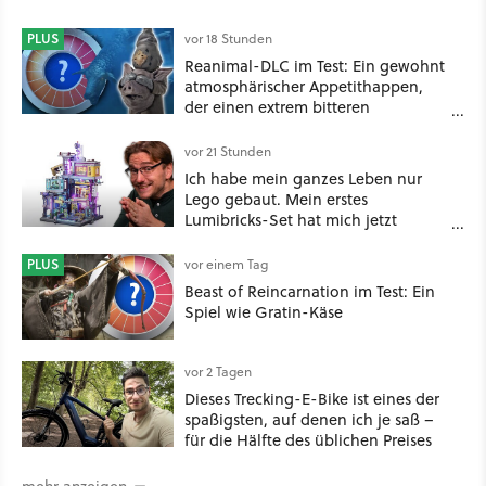
PLUS
vor 18 Stunden
Reanimal-DLC im Test: Ein gewohnt
atmosphärischer Appetithappen,
der einen extrem bitteren
Nachgeschmack hinterlässt
vor 21 Stunden
Ich habe mein ganzes Leben nur
Lego gebaut. Mein erstes
Lumibricks-Set hat mich jetzt
nachhaltig beeindruckt: Game
Stack im Test
PLUS
vor einem Tag
Beast of Reincarnation im Test: Ein
Spiel wie Gratin-Käse
vor 2 Tagen
Dieses Trecking-E-Bike ist eines der
spaßigsten, auf denen ich je saß –
für die Hälfte des üblichen Preises
mehr anzeigen