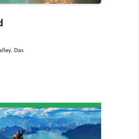
d
lley. Das