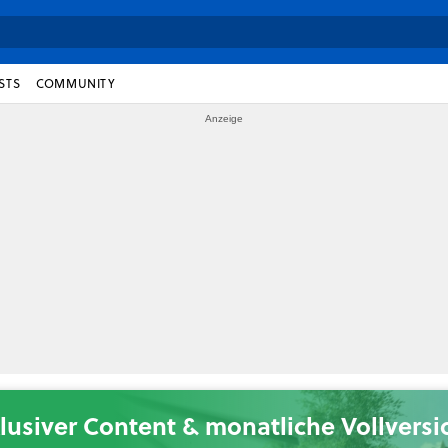
STS
COMMUNITY
lusiver Content & monatliche Vollvers