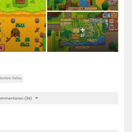
37
tardew Valley
ommentaren (34)