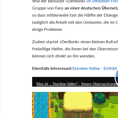
Wie der Benutzer »DerBonk«
im offiziellen Fo
Gruppe von Fans
an einer deutschen Überset
so dass mittlerweile fast die Hälfte der Dialo
Lediglich die Arbeit mit den Umlauten, die im O
einige Probleme.
Zudem startet »DerBonk« einen kleinen Aufru
freiwillige Helfer, die ihnen bei den Übersetz
können sich direkt an ihn wenden.
Ebenfalls interessant:
Stardew Valley - Enthäl
Was ist ... Stardew Valley? - Steam-Überraschung