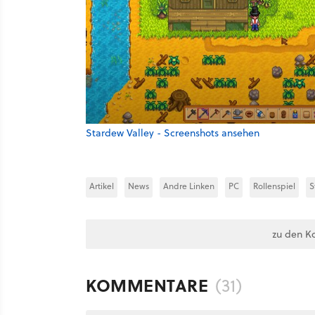
Stardew Valley - Screenshots ansehen
Artikel
News
Andre Linken
PC
Rollenspiel
S
zu den K
KOMMENTARE
(31)