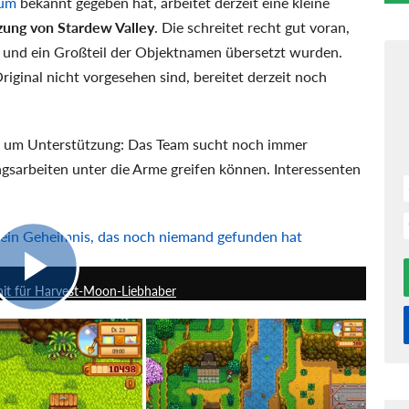
rum
bekannt gegeben hat, arbeitet derzeit eine kleine
zung von Stardew Valley
. Die schreitet recht gut voran,
ge und ein Großteil der Objektnamen übersetzt wurden.
riginal nicht vorgesehen sind, bereitet derzeit noch
f um Unterstützung: Das Team sucht noch immer
ungsarbeiten unter die Arme greifen können. Interessenten
t ein Geheimnis, das noch niemand gefunden hat
24:56
shit für Harvest-Moon-Liebhaber