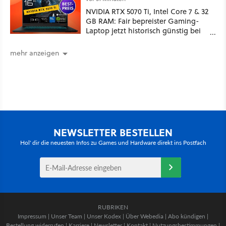
NVIDIA RTX 5070 Ti, Intel Core 7 & 32
GB RAM: Fair bepreister Gaming-
Laptop jetzt historisch günstig bei
MediaMarkt!
mehr anzeigen
NEWSLETTER BESTELLEN
Hol' dir die neuesten Infos zu Games und Hardware direkt ins Postfach
RUBRIKEN
Impressum
|
Unser Team
|
Unser Kodex
|
Über Webedia
|
Abo kündigen
|
Bestellung widerrufen
|
Karriere
|
Newsletter
|
Kontakt
|
Nutzungsbestimmungen
|