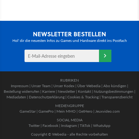
NEWSLETTER BESTELLEN
Hol' dir die neuesten Infos zu Games und Hardware direkt ins Postfach
RUBRIKEN
Impressum
|
Unser Team
|
Unser Kodex
|
Über Webedia
|
Abo kündigen
|
Bestellung widerrufen
|
Karriere
|
Newsletter
|
Kontakt
|
Nutzungsbestimmungen
|
Mediadaten
|
Datenschutzerklärung
|
Cookies & Tracking
|
Transparenzbericht
MEDIENGRUPPE
GameStar
|
GamePro
|
Mein MMO
|
GetHero
|
Jeuxvideo.com
SOCIAL MEDIA
Twitter
|
Facebook
|
Instagram
|
TikTok
|
WhatsApp
Copyright © Webedia - alle Rechte vorbehalten