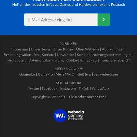
Hol' dir die neuesten Infos zu Games und Hardware direkt ins Postfach
RUBRIKEN
Impressum
|
Unser Team
|
Unser Kodex
|
Über Webedia
|
Abo kündigen
|
Bestellung widerrufen
|
Karriere
|
Newsletter
|
Kontakt
|
Nutzungsbestimmungen
|
Mediadaten
|
Datenschutzerklärung
|
Cookies & Tracking
|
Transparenzbericht
MEDIENGRUPPE
GameStar
|
GamePro
|
Mein MMO
|
GetHero
|
Jeuxvideo.com
SOCIAL MEDIA
Twitter
|
Facebook
|
Instagram
|
TikTok
|
WhatsApp
Copyright © Webedia - alle Rechte vorbehalten