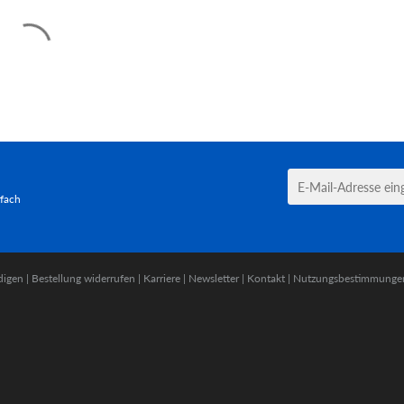
tfach
digen
|
Bestellung widerrufen
|
Karriere
|
Newsletter
|
Kontakt
|
Nutzungsbestimmunge