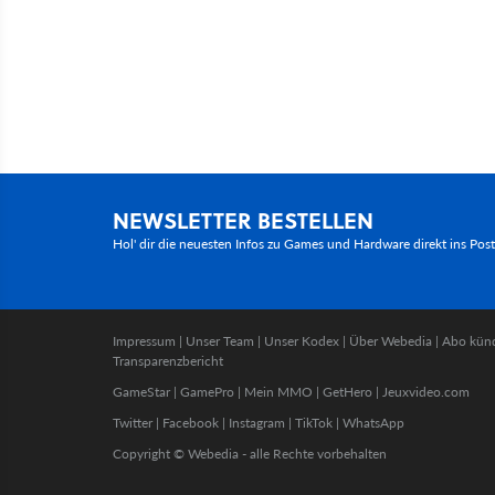
NEWSLETTER BESTELLEN
Hol' dir die neuesten Infos zu Games und Hardware direkt ins Pos
Impressum
|
Unser Team
|
Unser Kodex
|
Über Webedia
|
Abo kün
Transparenzbericht
GameStar
|
GamePro
|
Mein MMO
|
GetHero
|
Jeuxvideo.com
Twitter
|
Facebook
|
Instagram
|
TikTok
|
WhatsApp
Copyright © Webedia - alle Rechte vorbehalten