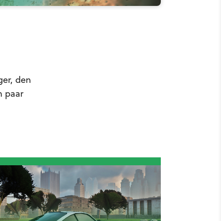
ger, den
n paar