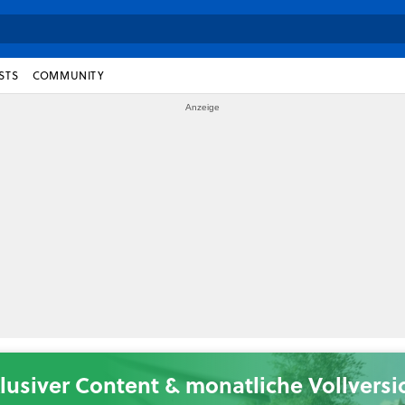
STS
COMMUNITY
lusiver Content & monatliche Vollvers