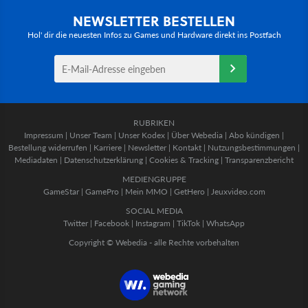
NEWSLETTER BESTELLEN
Hol' dir die neuesten Infos zu Games und Hardware direkt ins Postfach
RUBRIKEN
Impressum
|
Unser Team
|
Unser Kodex
|
Über Webedia
|
Abo kündigen
|
Bestellung widerrufen
|
Karriere
|
Newsletter
|
Kontakt
|
Nutzungsbestimmungen
|
Mediadaten
|
Datenschutzerklärung
|
Cookies & Tracking
|
Transparenzbericht
MEDIENGRUPPE
GameStar
|
GamePro
|
Mein MMO
|
GetHero
|
Jeuxvideo.com
SOCIAL MEDIA
Twitter
|
Facebook
|
Instagram
|
TikTok
|
WhatsApp
Copyright © Webedia - alle Rechte vorbehalten