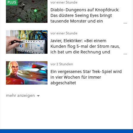
PLUS
vor einer Stunde
Diablo-Dungeons auf Knopfdruck:
Das düstere Seeing Eyes bringt
tausende Monster und ein
mächtiges Tool, das sogar D&D-
Spieler feuern
vor einer Stunde
Javier, Elektriker: »Bei einem
Kunden flog 5-mal der Strom raus,
ich bat um die Rechnung und
entdeckte, dass er je nach Uhrzeit
eine unterschiedliche vertragliche
vor 2 Stunden
Leistung hatte«
Ein vergessenes Star Trek-Spiel wird
in vier Wochen für immer
abgeschaltet
mehr anzeigen