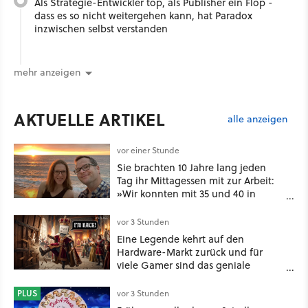
Als Strategie-Entwickler top, als Publisher ein Flop -
dass es so nicht weitergehen kann, hat Paradox
inzwischen selbst verstanden
mehr anzeigen
AKTUELLE ARTIKEL
alle anzeigen
vor einer Stunde
Sie brachten 10 Jahre lang jeden
Tag ihr Mittagessen mit zur Arbeit:
»Wir konnten mit 35 und 40 in
Rente gehen« – auch dank
Gamification [Best of GameStar]
vor 3 Stunden
Eine Legende kehrt auf den
Hardware-Markt zurück und für
viele Gamer sind das geniale
Neuigkeiten!
PLUS
vor 3 Stunden