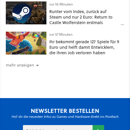
vor 55 Minuten
Runter vom Index, zurück auf
Steam und nur 2 Euro: Return to
Castle Wolfenstein erstmals
ungeschnitten auf dem deutschen
Markt
vor 57 Minuten
Ihr bekommt gerade 127 Spiele für 9
Euro und helft damit Entwicklern,
die ihren Job verloren haben
mehr anzeigen
NEWSLETTER BESTELLEN
Hol' dir die neuesten Infos zu Games und Hardware direkt ins Postfach