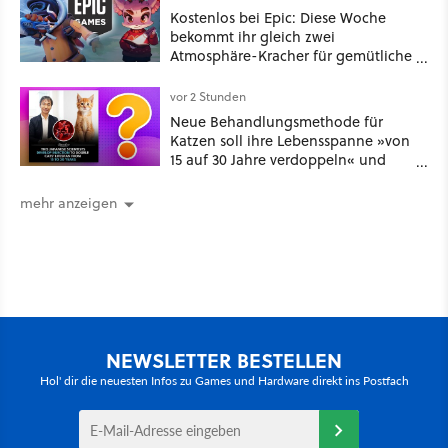
Kostenlos bei Epic: Diese Woche
bekommt ihr gleich zwei
Atmosphäre-Kracher für gemütliche
Abende
vor 2 Stunden
Neue Behandlungsmethode für
Katzen soll ihre Lebensspanne »von
15 auf 30 Jahre verdoppeln« und
über 1.200 Kommentare setzen sich
kritisch damit auseinander
mehr anzeigen
NEWSLETTER BESTELLEN
Hol' dir die neuesten Infos zu Games und Hardware direkt ins Postfach