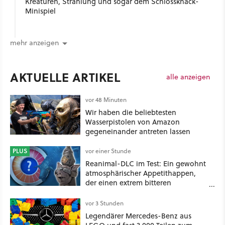
Kreaturen, Strahlung und sogar dem Schlossknack-
Minispiel
mehr anzeigen
AKTUELLE ARTIKEL
alle anzeigen
vor 48 Minuten
Wir haben die beliebtesten
Wasserpistolen von Amazon
gegeneinander antreten lassen
PLUS
vor einer Stunde
Reanimal-DLC im Test: Ein gewohnt
atmosphärischer Appetithappen,
der einen extrem bitteren
Nachgeschmack hinterlässt
vor 3 Stunden
Legendärer Mercedes-Benz aus