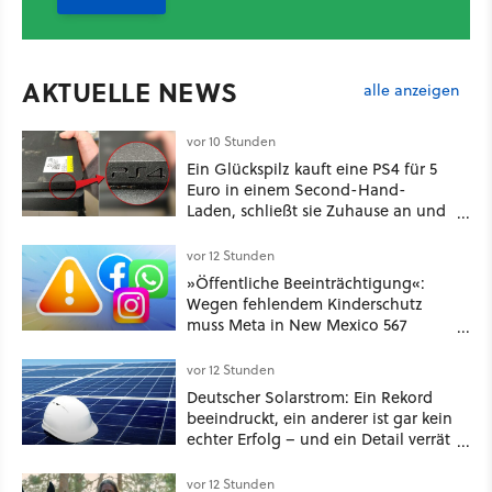
AKTUELLE NEWS
alle anzeigen
vor 10 Stunden
Ein Glückspilz kauft eine PS4 für 5
Euro in einem Second-Hand-
Laden, schließt sie Zuhause an und
schon hat er seine erste
funktionierende PlayStation [Best of
vor 12 Stunden
GameStar]
»Öffentliche Beeinträchtigung«:
Wegen fehlendem Kinderschutz
muss Meta in New Mexico 567
Millionen US-Dollar zahlen
vor 12 Stunden
Deutscher Solarstrom: Ein Rekord
beeindruckt, ein anderer ist gar kein
echter Erfolg – und ein Detail verrät
mehr über die Energiewende als
jede Zahl
vor 12 Stunden