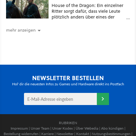
House of the Dragon: Ein einzelner
Ritter sorgt dafür, dass viele Leute
plötzlich anders über eines der
umstrittensten Häuser von Game of
Thrones denken
mehr anzeigen
NEWSLETTER BESTELLEN
Hol' dir die neuesten Infos zu Games und Hardware direkt ins Postfach
RUBRIKEN
Impressum
|
Unser Team
|
Unser Kodex
|
Über Webedia
|
Abo kündigen
|
Bestellung widerrufen
|
Karriere
|
Newsletter
|
Kontakt
|
Nutzungsbestimmungen
|