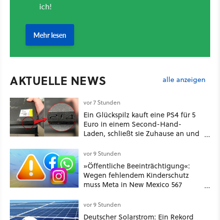
AKTUELLE NEWS
alle anzeigen
vor 7 Stunden
Ein Glückspilz kauft eine PS4 für 5
Euro in einem Second-Hand-
Laden, schließt sie Zuhause an und
schon hat er seine erste
funktionierende PlayStation [Best of
vor 9 Stunden
GameStar]
»Öffentliche Beeinträchtigung«:
Wegen fehlendem Kinderschutz
muss Meta in New Mexico 567
Millionen US-Dollar zahlen
vor 9 Stunden
Deutscher Solarstrom: Ein Rekord