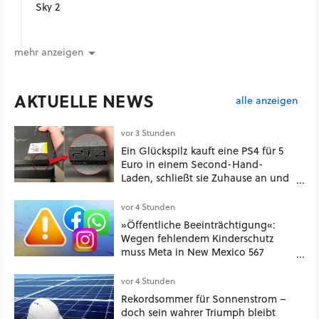
Sky 2
mehr anzeigen
AKTUELLE NEWS
alle anzeigen
vor 3 Stunden
Ein Glückspilz kauft eine PS4 für 5
Euro in einem Second-Hand-
Laden, schließt sie Zuhause an und
schon hat er seine erste
funktionierende PlayStation [Best of
vor 4 Stunden
GameStar]
»Öffentliche Beeinträchtigung«:
Wegen fehlendem Kinderschutz
muss Meta in New Mexico 567
Millionen US-Dollar zahlen
vor 4 Stunden
Rekordsommer für Sonnenstrom –
doch sein wahrer Triumph bleibt