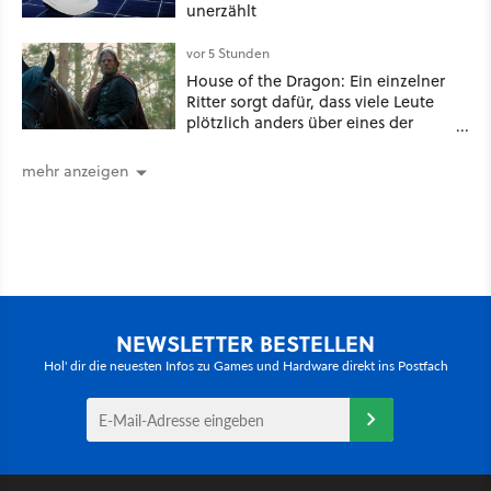
unerzählt
vor 5 Stunden
House of the Dragon: Ein einzelner
Ritter sorgt dafür, dass viele Leute
plötzlich anders über eines der
umstrittensten Häuser von Game of
Thrones denken
mehr anzeigen
NEWSLETTER BESTELLEN
Hol' dir die neuesten Infos zu Games und Hardware direkt ins Postfach