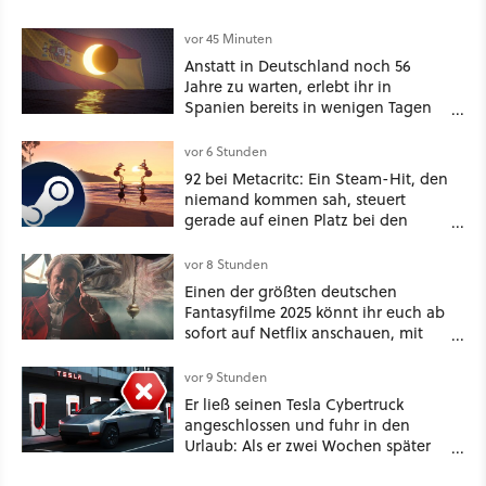
vor 45 Minuten
Anstatt in Deutschland noch 56
Jahre zu warten, erlebt ihr in
Spanien bereits in wenigen Tagen
ein schattiges Sommer-Spektakel
vor 6 Stunden
92 bei Metacritc: Ein Steam-Hit, den
niemand kommen sah, steuert
gerade auf einen Platz bei den
Game Awards zu
vor 8 Stunden
Einen der größten deutschen
Fantasyfilme 2025 könnt ihr euch ab
sofort auf Netflix anschauen, mit
dabei: ein Star aus Der Hobbit
vor 9 Stunden
Er ließ seinen Tesla Cybertruck
angeschlossen und fuhr in den
Urlaub: Als er zwei Wochen später
zurückkam, sprang der Truck nicht