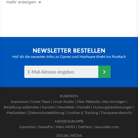
mehr an [Best of GameStar]
mehr anzeigen
NEWSLETTER BESTELLEN
Hol' dir die neuesten Infos zu Games und Hardware direkt ins Postfach
RUBRIKEN
Impressum
|
Unser Team
|
Unser Kodex
|
Über Webedia
|
Abo kündigen
|
Bestellung widerrufen
|
Karriere
|
Newsletter
|
Kontakt
|
Nutzungsbestimmungen
|
Mediadaten
|
Datenschutzerklärung
|
Cookies & Tracking
|
Transparenzbericht
MEDIENGRUPPE
GameStar
|
GamePro
|
Mein MMO
|
GetHero
|
Jeuxvideo.com
SOCIAL MEDIA