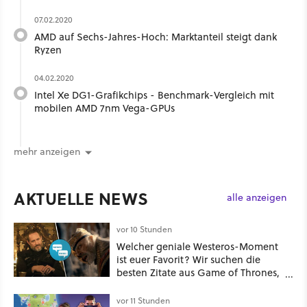
07.02.2020
AMD auf Sechs-Jahres-Hoch: Marktanteil steigt dank
Ryzen
04.02.2020
Intel Xe DG1-Grafikchips - Benchmark-Vergleich mit
mobilen AMD 7nm Vega-GPUs
mehr anzeigen
AKTUELLE NEWS
alle anzeigen
vor 10 Stunden
Welcher geniale Westeros-Moment
ist euer Favorit? Wir suchen die
besten Zitate aus Game of Thrones,
House of the Dragon und Knight of
the Seven Kingdoms
vor 11 Stunden