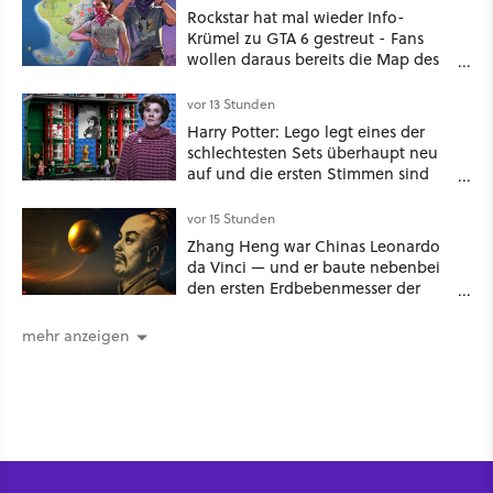
Rockstar hat mal wieder Info-
Krümel zu GTA 6 gestreut - Fans
wollen daraus bereits die Map des
kommenden Open-World-Hits
ablesen können
vor 13 Stunden
Harry Potter: Lego legt eines der
schlechtesten Sets überhaupt neu
auf und die ersten Stimmen sind
schon wieder kritisch
vor 15 Stunden
Zhang Heng war Chinas Leonardo
da Vinci — und er baute nebenbei
den ersten Erdbebenmesser der
Menschheitsgeschichte [Best of
GameStar]
mehr anzeigen