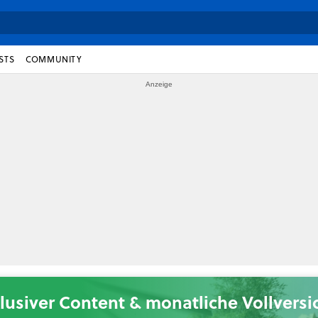
STS
COMMUNITY
lusiver Content & monatliche Vollvers