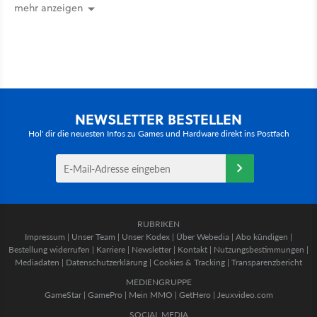
mehr anzeigen
NEWSLETTER BESTELLEN
Hol' dir die neuesten Infos zu Games und Hardware direkt ins Postfach
RUBRIKEN
Impressum
|
Unser Team
|
Unser Kodex
|
Über Webedia
|
Abo kündigen
|
Bestellung widerrufen
|
Karriere
|
Newsletter
|
Kontakt
|
Nutzungsbestimmungen
|
Mediadaten
|
Datenschutzerklärung
|
Cookies & Tracking
|
Transparenzbericht
MEDIENGRUPPE
GameStar
|
GamePro
|
Mein MMO
|
GetHero
|
Jeuxvideo.com
SOCIAL MEDIA