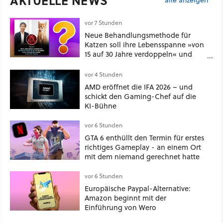
AKTUELLE NEWS
vor 7 Stunden
Neue Behandlungsmethode für
Katzen soll ihre Lebensspanne »von
15 auf 30 Jahre verdoppeln« und
über 1.200 Kommentare setzen sich
kritisch damit auseinander
vor 4 Stunden
AMD eröffnet die IFA 2026 – und
schickt den Gaming-Chef auf die
KI-Bühne
vor 6 Stunden
GTA 6 enthüllt den Termin für erstes
richtiges Gameplay - an einem Ort
mit dem niemand gerechnet hatte
vor 6 Stunden
Europäische Paypal-Alternative:
Amazon beginnt mit der
Einführung von Wero