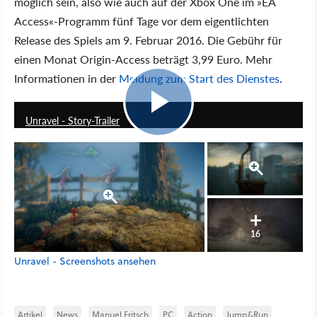
möglich sein, also wie auch auf der Xbox One im »EA
Access«-Programm fünf Tage vor dem eigentlichten
Release des Spiels am 9. Februar 2016. Die Gebühr für
einen Monat Origin-Access beträgt 3,99 Euro. Mehr
Informationen in der
Meldung zum Start des Dienstes
.
1:43
Unravel - Story-Trailer
16
Unravel - Screenshots ansehen
Artikel
News
Manuel Fritsch
PC
Action
Jump&Run