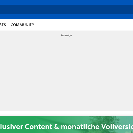
STS
COMMUNITY
lusiver Content & monatliche Vollvers