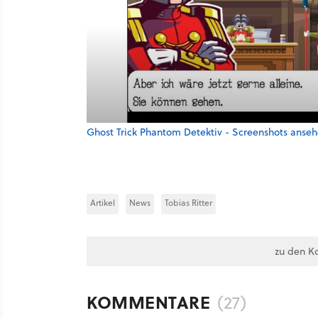
Ghost Trick Phantom Detektiv - Screenshots anse
Artikel
News
Tobias Ritter
zu den K
KOMMENTARE
(27)