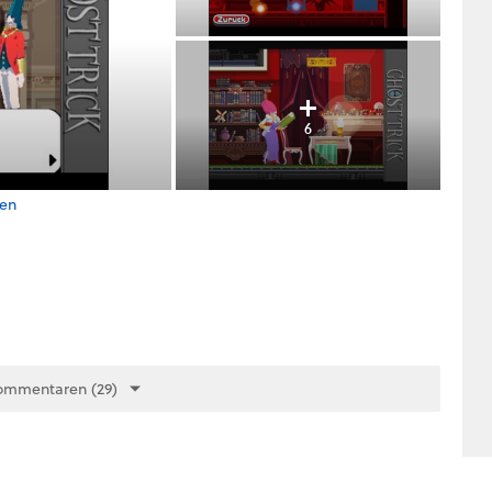
6
hen
ommentaren (29)