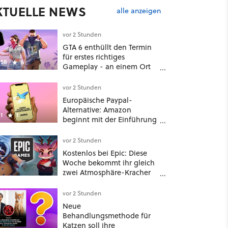
KTUELLE NEWS
alle anzeigen
vor 2 Stunden
GTA 6 enthüllt den Termin
für erstes richtiges
58
6
Gameplay - an einem Ort
mit dem niemand
gerechnet hatte
vor 2 Stunden
Europäische Paypal-
Alternative: Amazon
1
1
beginnt mit der Einführung
von Wero
vor 2 Stunden
Kostenlos bei Epic: Diese
Woche bekommt ihr gleich
zwei Atmosphäre-Kracher
für gemütliche Abende
vor 2 Stunden
Neue
Behandlungsmethode für
Katzen soll ihre