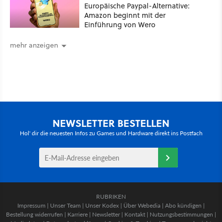
Europäische Paypal-Alternative:
Amazon beginnt mit der
Einführung von Wero
mehr anzeigen
NEWSLETTER BESTELLEN
Hol' dir die neuesten Infos zu Games und Hardware direkt ins Postfach
RUBRIKEN
Impressum
|
Unser Team
|
Unser Kodex
|
Über Webedia
|
Abo kündigen
|
Bestellung widerrufen
|
Karriere
|
Newsletter
|
Kontakt
|
Nutzungsbestimmungen
|