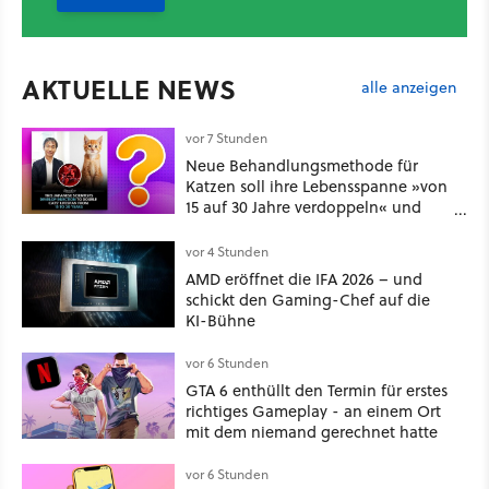
AKTUELLE NEWS
alle anzeigen
vor 7 Stunden
Neue Behandlungsmethode für
Katzen soll ihre Lebensspanne »von
15 auf 30 Jahre verdoppeln« und
über 1.200 Kommentare setzen sich
kritisch damit auseinander
vor 4 Stunden
AMD eröffnet die IFA 2026 – und
schickt den Gaming-Chef auf die
KI-Bühne
vor 6 Stunden
GTA 6 enthüllt den Termin für erstes
richtiges Gameplay - an einem Ort
mit dem niemand gerechnet hatte
vor 6 Stunden