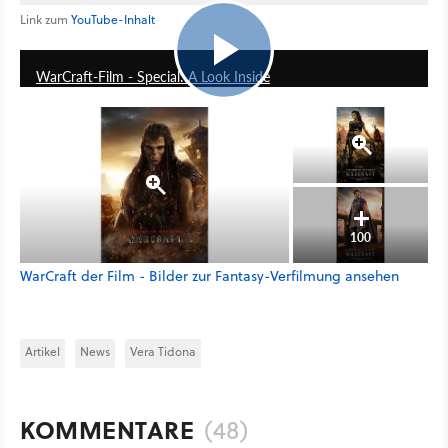
Link zum
YouTube-Inhalt
2:27
WarCraft-Film - Special: A Look Inside
100
WarCraft der Film - Bilder zur Fantasy-Verfilmung ansehen
Artikel
News
Vera Tidona
KOMMENTARE
(48)