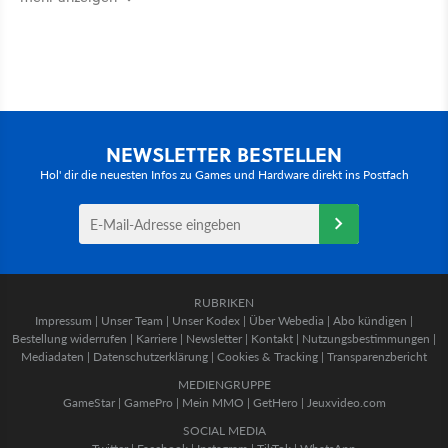
NEWSLETTER BESTELLEN
Hol' dir die neuesten Infos zu Games und Hardware direkt ins Postfach
RUBRIKEN
Impressum
|
Unser Team
|
Unser Kodex
|
Über Webedia
|
Abo kündigen
|
Bestellung widerrufen
|
Karriere
|
Newsletter
|
Kontakt
|
Nutzungsbestimmungen
|
Mediadaten
|
Datenschutzerklärung
|
Cookies & Tracking
|
Transparenzbericht
MEDIENGRUPPE
GameStar
|
GamePro
|
Mein MMO
|
GetHero
|
Jeuxvideo.com
SOCIAL MEDIA