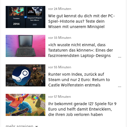
vor 24 Minuten
Wie gut kennst du dich mit der PC-
Spiel-Historie aus? Teste dein
Wissen mit unserem Minispiel
vor 33 Minuten
»Ich wusste nicht einmal, dass
Tastaturen das können«: Eines der
faszinierendsten Laptop-Designs
der 90er geht wieder viral
vor 55 Minuten
Runter vom Index, zurück auf
Steam und nur 2 Euro: Return to
Castle Wolfenstein erstmals
ungeschnitten auf dem deutschen
Markt
vor 57 Minuten
Ihr bekommt gerade 127 Spiele für 9
Euro und helft damit Entwicklern,
die ihren Job verloren haben
mehr anzeigen