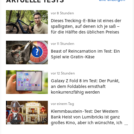
vor 8 Stunden
Dieses Trecking-E-Bike ist eines der
spaßigsten, auf denen ich je saß –
für die Hälfte des üblichen Preises
vor 11 Stunden
Beast of Reincarnation im Test: Ein
Spiel wie Gratin-Käse
vor 12 Stunden
Galaxy Z Fold 8 im Test: Der Punkt,
an dem Foldables ernsthaft
konkurrenzfähig werden
vor einem Tag
Klemmbaustein-Test: Der Western
Bank Heist von Lumibricks ist ganz
großes Kino, aber ich wünschte, ich
hätte vorher nie von der Marke
gehört