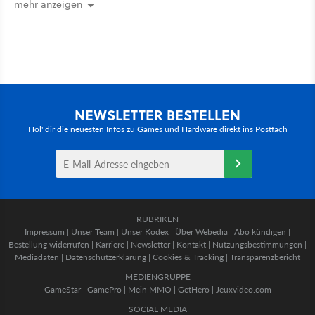
mehr anzeigen
NEWSLETTER BESTELLEN
Hol' dir die neuesten Infos zu Games und Hardware direkt ins Postfach
RUBRIKEN
Impressum
|
Unser Team
|
Unser Kodex
|
Über Webedia
|
Abo kündigen
|
Bestellung widerrufen
|
Karriere
|
Newsletter
|
Kontakt
|
Nutzungsbestimmungen
|
Mediadaten
|
Datenschutzerklärung
|
Cookies & Tracking
|
Transparenzbericht
MEDIENGRUPPE
GameStar
|
GamePro
|
Mein MMO
|
GetHero
|
Jeuxvideo.com
SOCIAL MEDIA