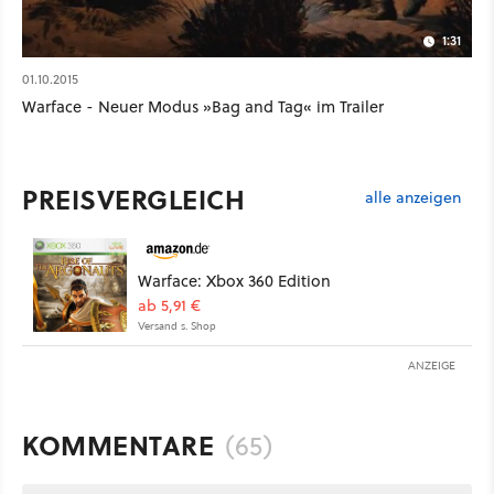
1:31
01.10.2015
Warface - Neuer Modus »Bag and Tag« im Trailer
PREISVERGLEICH
alle anzeigen
Warface: Xbox 360 Edition
ab 5,91 €
Versand s. Shop
ANZEIGE
KOMMENTARE
(65)