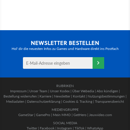
NEWSLETTER BESTELLEN
Hol' dir die neuesten Infos zu Games und Hardware direkt ins Postfach
RUBRIKEN
Impressum
|
Unser Team
|
Unser Kodex
|
Über Webedia
|
Abo kündigen
|
Bestellung widerrufen
|
Karriere
|
Newsletter
|
Kontakt
|
Nutzungsbestimmungen
|
Mediadaten
|
Datenschutzerklärung
|
Cookies & Tracking
|
Transparenzbericht
MEDIENGRUPPE
GameStar
|
GamePro
|
Mein MMO
|
GetHero
|
Jeuxvideo.com
SOCIAL MEDIA
Twitter
|
Facebook
|
Instagram
|
TikTok
|
WhatsApp