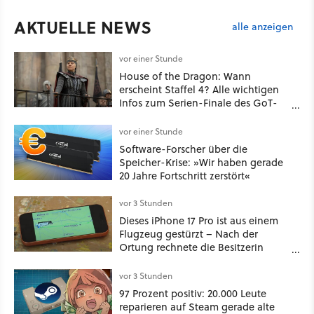
AKTUELLE NEWS
alle anzeigen
vor einer Stunde
House of the Dragon: Wann
erscheint Staffel 4? Alle wichtigen
Infos zum Serien-Finale des GoT-
Spinoffs
vor einer Stunde
Software-Forscher über die
Speicher-Krise: »Wir haben gerade
20 Jahre Fortschritt zerstört«
vor 3 Stunden
Dieses iPhone 17 Pro ist aus einem
Flugzeug gestürzt – Nach der
Ortung rechnete die Besitzerin
nicht damit, es unversehrt
vorzufinden
vor 3 Stunden
97 Prozent positiv: 20.000 Leute
reparieren auf Steam gerade alte