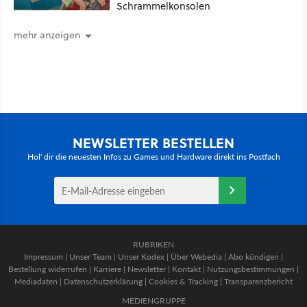
Schrammelkonsolen
mehr anzeigen
NEWSLETTER BESTELLEN
Hol' dir die neuesten Infos zu Games und Hardware direkt ins Postfach
RUBRIKEN
Impressum
|
Unser Team
|
Unser Kodex
|
Über Webedia
|
Abo kündigen
|
Bestellung widerrufen
|
Karriere
|
Newsletter
|
Kontakt
|
Nutzungsbestimmungen
|
Mediadaten
|
Datenschutzerklärung
|
Cookies & Tracking
|
Transparenzbericht
MEDIENGRUPPE