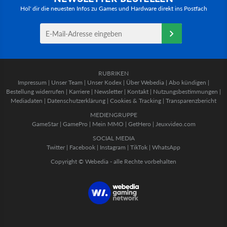
Hol' dir die neuesten Infos zu Games und Hardware direkt ins Postfach
RUBRIKEN
Impressum
|
Unser Team
|
Unser Kodex
|
Über Webedia
|
Abo kündigen
|
Bestellung widerrufen
|
Karriere
|
Newsletter
|
Kontakt
|
Nutzungsbestimmungen
|
Mediadaten
|
Datenschutzerklärung
|
Cookies & Tracking
|
Transparenzbericht
MEDIENGRUPPE
GameStar
|
GamePro
|
Mein MMO
|
GetHero
|
Jeuxvideo.com
SOCIAL MEDIA
Twitter
|
Facebook
|
Instagram
|
TikTok
|
WhatsApp
Copyright © Webedia - alle Rechte vorbehalten