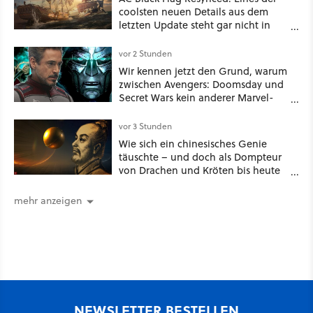
coolsten neuen Details aus dem
letzten Update steht gar nicht in
den Patch Notes
vor 2 Stunden
Wir kennen jetzt den Grund, warum
zwischen Avengers: Doomsday und
Secret Wars kein anderer Marvel-
Film erscheint
vor 3 Stunden
Wie sich ein chinesisches Genie
täuschte – und doch als Dompteur
von Drachen und Kröten bis heute
Recht behält [Best of GameStar]
mehr anzeigen
NEWSLETTER BESTELLEN