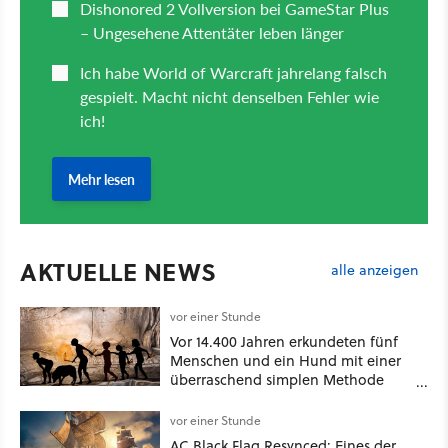
AKTUELLE NEWS
alle anzeigen
vor einer Stunde
Vor 14.400 Jahren erkundeten fünf
Menschen und ein Hund mit einer
überraschend simplen Methode
eine tiefe Höhle und hinterließen
Spuren für die Ewigkeit
vor einer Stunde
AC Black Flag Resynced: Eines der