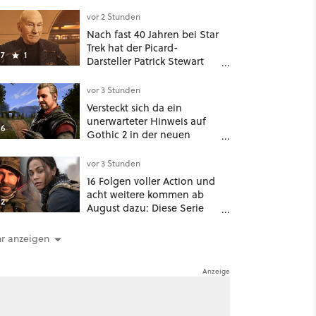
er zwei Wochen später
zurückkam, sprang der
vor 2 Stunden
Truck nicht mehr an
Nach fast 40 Jahren bei Star
Trek hat der Picard-
7
1
Darsteller Patrick Stewart
eine klare Lieblingsfolge –
und die ist Familiensache
vor 3 Stunden
Versteckt sich da ein
unerwarteter Hinweis auf
6
Gothic 2 in der neuen
Roadmap für's Gothic 1
Remake?
vor 3 Stunden
16 Folgen voller Action und
acht weitere kommen ab
2
August dazu: Diese Serie
macht Lust auf den
kommenden Call-of-Duty-
r anzeigen
Film