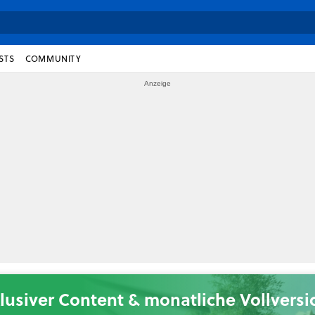
STS
COMMUNITY
lusiver Content & monatliche Vollvers