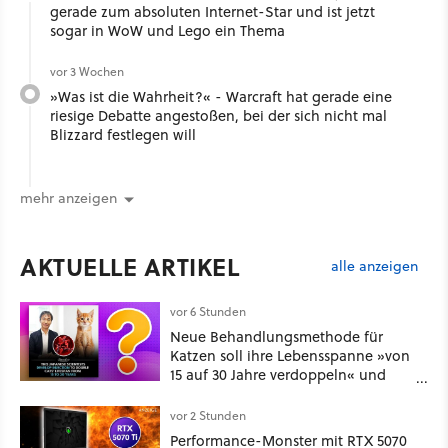
gerade zum absoluten Internet-Star und ist jetzt
sogar in WoW und Lego ein Thema
vor 3 Wochen
»Was ist die Wahrheit?« - Warcraft hat gerade eine
riesige Debatte angestoßen, bei der sich nicht mal
Blizzard festlegen will
mehr anzeigen
AKTUELLE ARTIKEL
alle anzeigen
vor 6 Stunden
Neue Behandlungsmethode für
Katzen soll ihre Lebensspanne »von
15 auf 30 Jahre verdoppeln« und
über 1.200 Kommentare setzen sich
kritisch damit auseinander
vor 2 Stunden
Performance-Monster mit RTX 5070