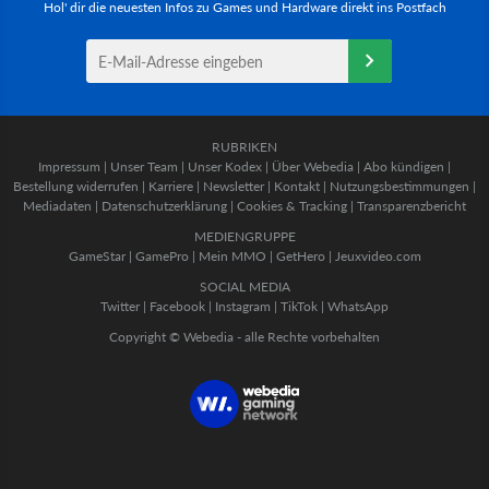
Hol' dir die neuesten Infos zu Games und Hardware direkt ins Postfach
RUBRIKEN
Impressum
|
Unser Team
|
Unser Kodex
|
Über Webedia
|
Abo kündigen
|
Bestellung widerrufen
|
Karriere
|
Newsletter
|
Kontakt
|
Nutzungsbestimmungen
|
Mediadaten
|
Datenschutzerklärung
|
Cookies & Tracking
|
Transparenzbericht
MEDIENGRUPPE
GameStar
|
GamePro
|
Mein MMO
|
GetHero
|
Jeuxvideo.com
SOCIAL MEDIA
Twitter
|
Facebook
|
Instagram
|
TikTok
|
WhatsApp
Copyright © Webedia - alle Rechte vorbehalten