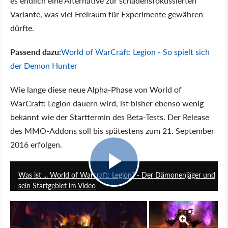
es endlich eine Alternative zur schadensfokussierten
Variante, was viel Freiraum für Experimente gewähren
dürfte.
Passend dazu:
World of WarCraft: Legion - So spielt sich
der Demon Hunter
Wie lange diese neue Alpha-Phase von World of
WarCraft: Legion dauern wird, ist bisher ebenso wenig
bekannt wie der Starttermin des Beta-Tests. Der Release
des MMO-Addons soll bis spätestens zum 21. September
2016 erfolgen.
12:36
Was ist ... World of Warcraft: Legion? - Der Dämonenjäger und
sein Startgebiet im Video