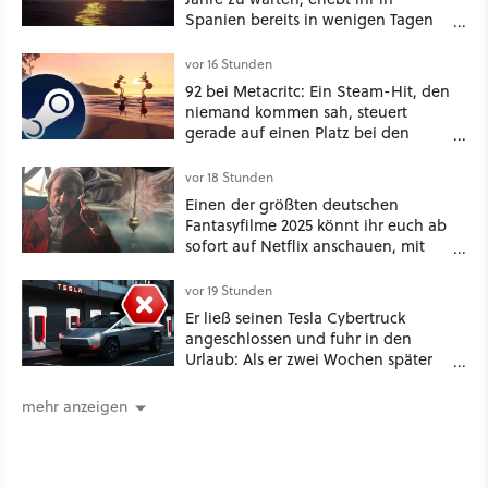
Spanien bereits in wenigen Tagen
ein schattiges Sommer-Spektakel
vor 16 Stunden
92 bei Metacritc: Ein Steam-Hit, den
niemand kommen sah, steuert
gerade auf einen Platz bei den
Game Awards zu
vor 18 Stunden
Einen der größten deutschen
Fantasyfilme 2025 könnt ihr euch ab
sofort auf Netflix anschauen, mit
dabei: ein Star aus Der Hobbit
vor 19 Stunden
Er ließ seinen Tesla Cybertruck
angeschlossen und fuhr in den
Urlaub: Als er zwei Wochen später
zurückkam, sprang der Truck nicht
mehr an [Best of GameStar]
mehr anzeigen