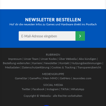
NEWSLETTER BESTELLEN
Hol' dir die neuesten Infos zu Games und Hardware direkt ins Postfach
RUBRIKEN
Impressum
|
Unser Team
|
Unser Kodex
|
Über Webedia
|
Abo kündigen
|
Bestellung widerrufen
|
Karriere
|
Newsletter
|
Kontakt
|
Nutzungsbestimmungen
|
Mediadaten
|
Datenschutzerklärung
|
Cookies & Tracking
|
Transparenzbericht
MEDIENGRUPPE
GameStar
|
GamePro
|
Mein MMO
|
GetHero
|
Jeuxvideo.com
SOCIAL MEDIA
Twitter
|
Facebook
|
Instagram
|
TikTok
|
WhatsApp
Copyright © Webedia - alle Rechte vorbehalten