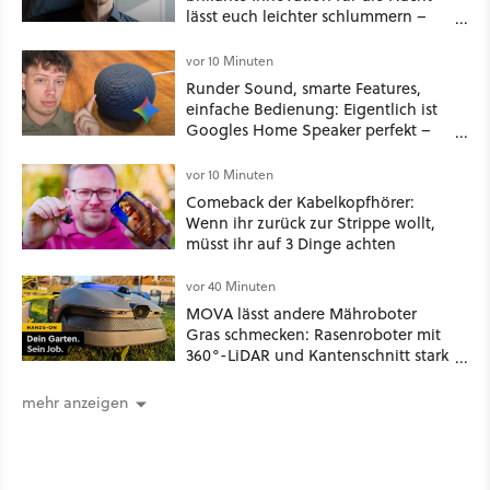
lässt euch leichter schlummern –
jetzt ist sie deutlich günstiger!
vor 10 Minuten
Runder Sound, smarte Features,
einfache Bedienung: Eigentlich ist
Googles Home Speaker perfekt –
wäre Gemini nicht so stur
vor 10 Minuten
Comeback der Kabelkopfhörer:
Wenn ihr zurück zur Strippe wollt,
müsst ihr auf 3 Dinge achten
vor 40 Minuten
MOVA lässt andere Mähroboter
Gras schmecken: Rasenroboter mit
360°-LiDAR und Kantenschnitt stark
reduziert bei Amazon!
mehr anzeigen