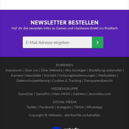
NEWSLETTER BESTELLEN
Hol' dir die neuesten Infos zu Games und Hardware direkt ins Postfach
RUBRIKEN
Impressum
|
Über uns
|
Über Webedia
|
Abo kündigen
|
Bestellung widerrufen
|
Karriere
|
Newsletter
|
Kontakt
|
Nutzungsbestimmungen
|
Mediadaten
|
Datenschutzerklärung
|
Cookies & Tracking
|
Transparenzbericht
MEDIENGRUPPE
GameStar
|
GamePro
|
Mein MMO
|
GetHero
|
Jeuxvideo.com
SOCIAL MEDIA
Twitter
|
Facebook
|
Instagram
|
TikTok
|
WhatsApp
Copyright © Webedia - alle Rechte vorbehalten