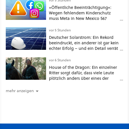
vor 5 Stunden
GameStar]
»Öffentliche Beeinträchtigung«:
Wegen fehlendem Kinderschutz
muss Meta in New Mexico 567
Millionen US-Dollar zahlen
vor 5 Stunden
Deutscher Solarstrom: Ein Rekord
beeindruckt, ein anderer ist gar kein
echter Erfolg – und ein Detail verrät
mehr über die Energiewende als
jede Zahl
vor 6 Stunden
House of the Dragon: Ein einzelner
Ritter sorgt dafür, dass viele Leute
plötzlich anders über eines der
umstrittensten Häuser von Game of
Thrones denken
mehr anzeigen