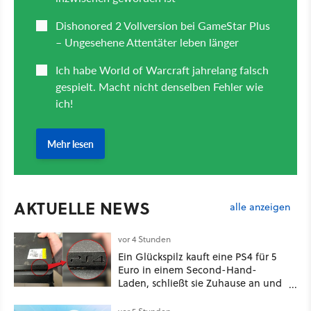
AKTUELLE NEWS
alle anzeigen
vor 4 Stunden
Ein Glückspilz kauft eine PS4 für 5
Euro in einem Second-Hand-
Laden, schließt sie Zuhause an und
schon hat er seine erste
funktionierende PlayStation [Best of