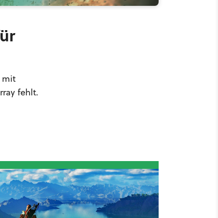
ür
 mit
ray fehlt.