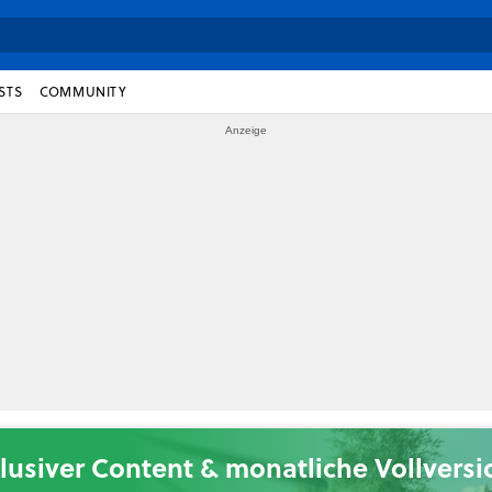
STS
COMMUNITY
lusiver Content & monatliche Vollvers