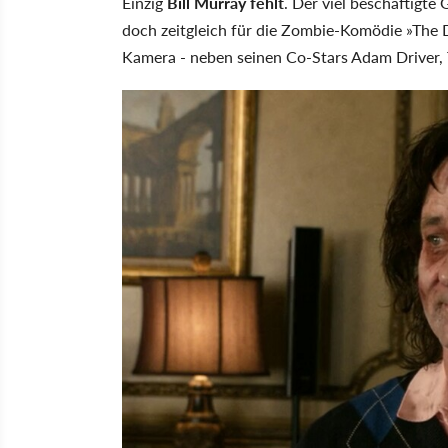
Einzig
Bill Murray fehlt
. Der viel beschäftigte
doch zeitgleich für die Zombie-Komödie »The 
Kamera - neben seinen Co-Stars Adam Driver, 