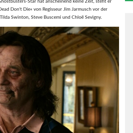
 Ghostbusters-Star hat anscheinend keine Zeit, steht er
Dead Don't Die« von Regisseur Jim Jarmusch vor der
Tilda Swinton, Steve Buscemi und Chloë Sevigny.