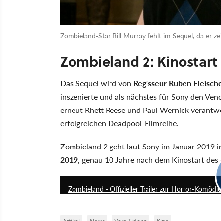
Zombieland-Star Bill Murray fehlt im Sequel, da er z
Zombieland 2: Kinostart
Das Sequel wird von
Regisseur Ruben Fleisch
inszenierte und als nächstes für Sony den Ven
erneut Rhett Reese und Paul Wernick verantwor
erfolgreichen Deadpool-Filmreihe.
Zombieland 2 geht laut Sony im Januar 2019 i
2019
, genau 10 Jahre nach dem Kinostart des e
Zombieland - Offizieller Trailer zur Horror-Komödie
Artikel
News
Vera Tidona
Kino