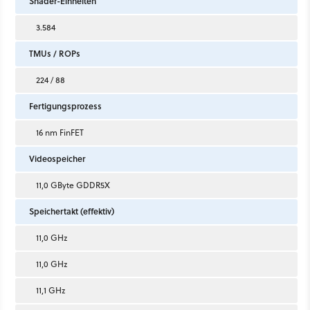
Shader-Einheiten
3.584
TMUs / ROPs
224 / 88
Fertigungsprozess
16 nm FinFET
Videospeicher
11,0 GByte GDDR5X
Speichertakt (effektiv)
11,0 GHz
11,0 GHz
11,1 GHz