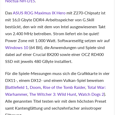
Noctua NH-D15
.
Das
ASUS ROG Maximus IX Hero
mit Z270-Chipsatz ist
mit 16,0 Gbyte DDR4-Arbeitsspeicher von G.Skill
bestückt, den wir mit dem von Intel ausgewiesenen Takt
von 2.400 MHz betreiben. Strom liefert ein be quiet!
Power Zone mit 1.000 Watt. Softwareseitig setzen wir auf
Windows 10
(64 Bit), die Anwendungen und Spiele sind
dabei auf einer Crucial BX200 sowie einer OCZ RD400
SSD mit jeweils 480 GByte installiert.
Für die Spiele-Messungen muss sich die Grafikkarte in vier
DX11-, einem DX12- und einem Vulkan-Spiel beweisen
(
Battlefield 1
,
Doom
,
Rise of the Tomb Raider
,
Total War:
Warhammer
,
The Witcher 3: Wild Hunt
,
Watch Dogs 2
).
Alle genannten Titel testen wir mit dem höchsten Preset
samt Kantenglättung und sechzehnfacher anisotroper
Filterung.