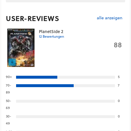
USER-REVIEWS
alle anzeigen
PlanetSide 2
12 Bewertungen
88
90+
5
70-
7
89
50-
0
69
30-
0
49