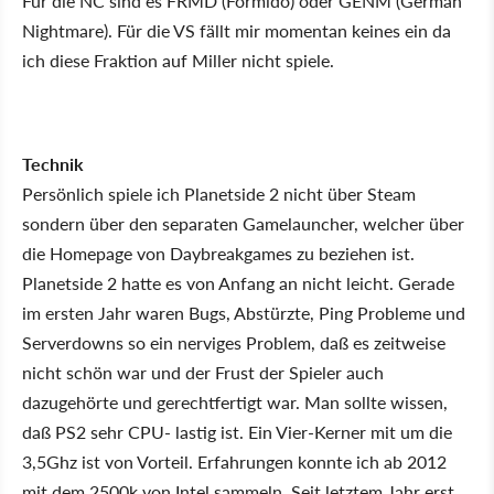
Für die NC sind es FRMD (Formido) oder GENM (German
Nightmare). Für die VS fällt mir momentan keines ein da
ich diese Fraktion auf Miller nicht spiele.
Technik
Persönlich spiele ich Planetside 2 nicht über Steam
sondern über den separaten Gamelauncher, welcher über
die Homepage von Daybreakgames zu beziehen ist.
Planetside 2 hatte es von Anfang an nicht leicht. Gerade
im ersten Jahr waren Bugs, Abstürzte, Ping Probleme und
Serverdowns so ein nerviges Problem, daß es zeitweise
nicht schön war und der Frust der Spieler auch
dazugehörte und gerechtfertigt war. Man sollte wissen,
daß PS2 sehr CPU- lastig ist. Ein Vier-Kerner mit um die
3,5Ghz ist von Vorteil. Erfahrungen konnte ich ab 2012
mit dem 2500k von Intel sammeln. Seit letztem Jahr erst