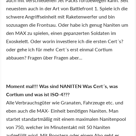
auch mit verschiedenen Jet Packs fortbewegen kann. Seit
neuestem auch in der Art von Battlefront 1. Spiele ich die
schwere Angriffseinheit mit Raketenwerfer und bin
sozusagen die Frontsau. Oder habe ich genug Naniten um
den MAX zu spielen, einen gepanzerten Soldaten im
Exoskelett. Oder worin investiere ich die ersten Cert´s?
oder gehe ich für mehr Cert´s erst einmal Cortium
abbauen? Fragen über Fragen aber…
Moment mal!!! Was sind NANITEN Was Cert´s, was
Cortium und was ist ISO-4???
Alle Verbrauchsgüter wie Granaten, Fahrzeuge etc. und
eben auch die MAX- Einheit benötigen Naniten. Man
startet standartmäßig mit einem maximalen Nanitenpool
von 750, welcher im Minutentakt mit 50 Naniten
aufgefüllt wird. Mit Boostern oder einem Abo geht es