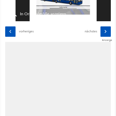
In Originalgröße anzeigen
vorheriges
nächstes