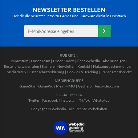
NEWSLETTER BESTELLEN
Hol' dir die neuesten Infos zu Games und Hardware direkt ins Postfach
RUBRIKEN
Impressum
|
Unser Team
|
Unser Kodex
|
Über Webedia
|
Abo kündigen
|
Bestellung widerrufen
|
Karriere
|
Newsletter
|
Kontakt
|
Nutzungsbestimmungen
|
Mediadaten
|
Datenschutzerklärung
|
Cookies & Tracking
|
Transparenzbericht
MEDIENGRUPPE
GameStar
|
GamePro
|
Mein MMO
|
GetHero
|
Jeuxvideo.com
SOCIAL MEDIA
Twitter
|
Facebook
|
Instagram
|
TikTok
|
WhatsApp
Copyright © Webedia - alle Rechte vorbehalten