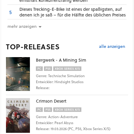
ernsthaft konkurrenzfähig werden
Dieses Trecking-E-Bike ist eines der spaßigsten, auf
5
denen ich je saß – für die Hälfte des üblichen Preises
mehr anzeigen
TOP-RELEASES
alle anzeigen
Bergwerk - A Mining Sim
PC
PS5
XBOX SERIES X/S
Genre: Technische Simulation
Entwickler: Hindsight Studios
Release:
Crimson Desert
PC
PS5
XBOX SERIES X/S
Genre: Action-Adventure
Entwickler: Pearl Abyss
Release: 19.03.2026 (PC, PS5, Xbox Series X/S)