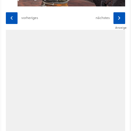
vorheriges
nächstes