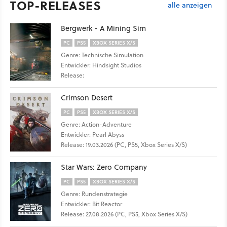
TOP-RELEASES
alle anzeigen
Bergwerk - A Mining Sim
PC
PS5
XBOX SERIES X/S
Genre: Technische Simulation
Entwickler: Hindsight Studios
Release:
Crimson Desert
PC
PS5
XBOX SERIES X/S
Genre: Action-Adventure
Entwickler: Pearl Abyss
Release: 19.03.2026 (PC, PS5, Xbox Series X/S)
Star Wars: Zero Company
PC
PS5
XBOX SERIES X/S
Genre: Rundenstrategie
Entwickler: Bit Reactor
Release: 27.08.2026 (PC, PS5, Xbox Series X/S)