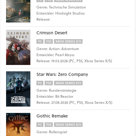
Genre: Technische Simulation
Entwickler: Hindsight Studios
Release:
Crimson Desert
PC
PS5
XBOX SERIES X/S
Genre: Action-Adventure
Entwickler: Pearl Abyss
Release: 19.03.2026 (PC, PS5, Xbox Series X/S)
Star Wars: Zero Company
PC
PS5
XBOX SERIES X/S
Genre: Rundenstrategie
Entwickler: Bit Reactor
Release: 27.08.2026 (PC, PS5, Xbox Series X/S)
Gothic Remake
PC
PS5
XBOX SERIES X/S
Genre: Rollenspiel