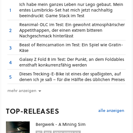
Ich habe mein ganzes Leben nur Lego gebaut. Mein
1
erstes Lumibricks-Set hat mich jetzt nachhaltig
beeindruckt: Game Stack im Test
Reanimal-DLC im Test: Ein gewohnt atmosphärischer
2
Appetithappen, der einen extrem bitteren
Nachgeschmack hinterlässt
Beast of Reincarnation im Test: Ein Spiel wie Gratin-
3
Käse
Galaxy Z Fold 8 im Test: Der Punkt, an dem Foldables
4
ernsthaft konkurrenzfähig werden
Dieses Trecking-E-Bike ist eines der spaßigsten, auf
5
denen ich je saß – für die Hälfte des üblichen Preises
mehr anzeigen
TOP-RELEASES
alle anzeigen
Bergwerk - A Mining Sim
PC
PS5
XBOX SERIES X/S