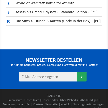
World of Warcraft: Battle for Azeroth
8
Assassin's Creed Odyssey - Standard Edition - [PC]
9
Die Sims 4: Hunde & Katzen (Code in der Box) - [PC]
10
NEWSLETTER BESTELLEN
Hol' dir die neuesten Infos zu Games und Hardware direkt ins Postfach
RUBRIKEN
Impressum
|
Unser Team
|
Unser Kodex
|
Über Webedia
|
Abo kündigen
|
Bestellung widerrufen
|
Karriere
|
Newsletter
|
Kontakt
|
Nutzungsbestimmungen
|