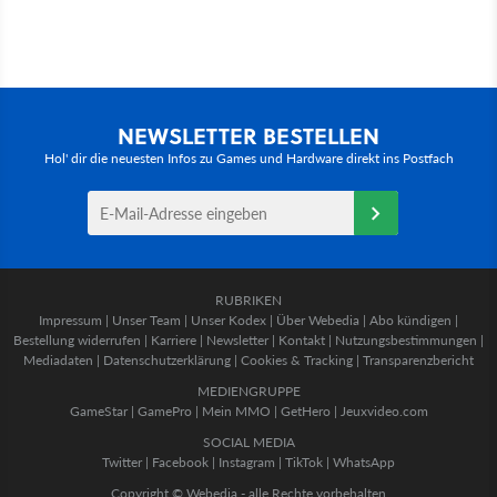
NEWSLETTER BESTELLEN
Hol' dir die neuesten Infos zu Games und Hardware direkt ins Postfach
RUBRIKEN
Impressum
|
Unser Team
|
Unser Kodex
|
Über Webedia
|
Abo kündigen
|
Bestellung widerrufen
|
Karriere
|
Newsletter
|
Kontakt
|
Nutzungsbestimmungen
|
Mediadaten
|
Datenschutzerklärung
|
Cookies & Tracking
|
Transparenzbericht
MEDIENGRUPPE
GameStar
|
GamePro
|
Mein MMO
|
GetHero
|
Jeuxvideo.com
SOCIAL MEDIA
Twitter
|
Facebook
|
Instagram
|
TikTok
|
WhatsApp
Copyright © Webedia - alle Rechte vorbehalten